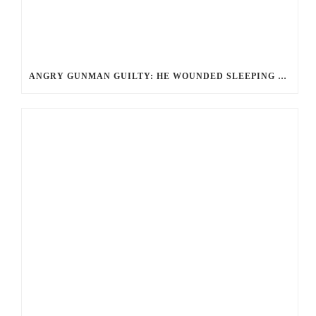
ANGRY GUNMAN GUILTY: HE WOUNDED SLEEPING EX-LOVER BY FIRING THROUGH BEDROOM WINDOW OF DESERT HOT SPRINGS VICTIM